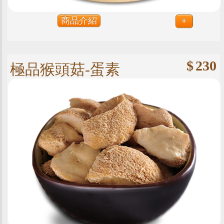
商品介紹
+
$
230
極品猴頭菇-蛋素