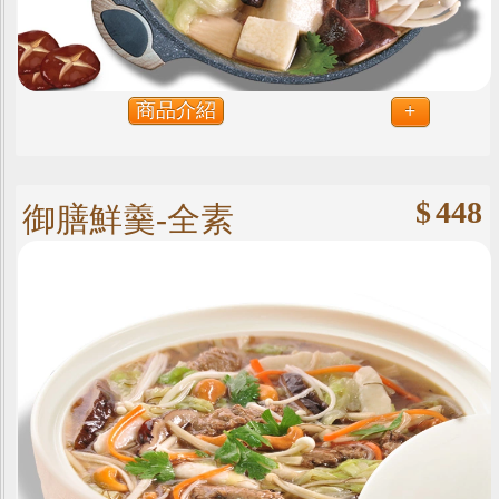
商品介紹
+
$
448
御膳鮮羹-全素