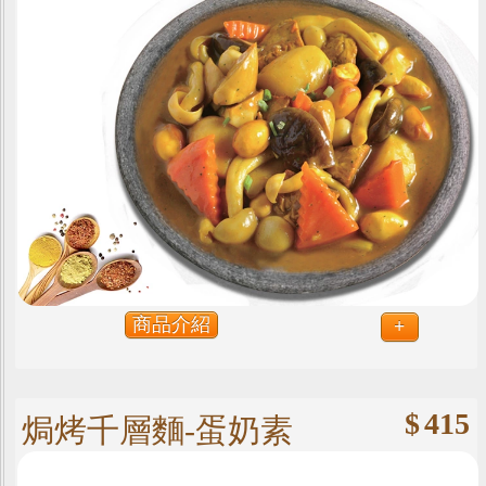
商品介紹
+
$
415
焗烤千層麵-蛋奶素