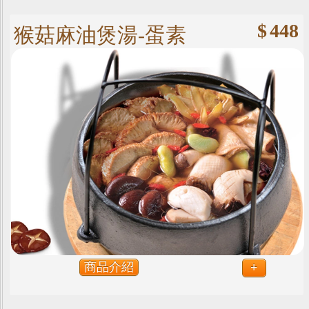
$
448
猴菇麻油煲湯-蛋素
商品介紹
+