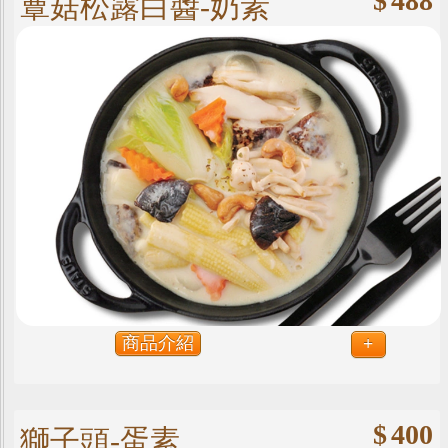
$
488
蕈菇松露白醬-奶素
商品介紹
+
$
400
獅子頭-蛋素