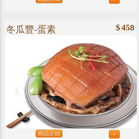
$
458
冬瓜豐-蛋素
商品介紹
+