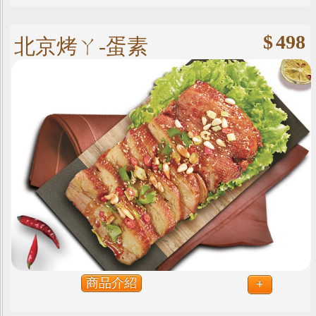
$
498
北京烤ㄚ-蛋素
商品介紹
+