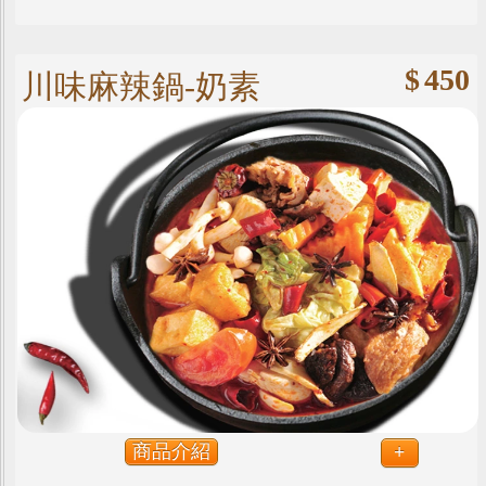
$
450
川味麻辣鍋-奶素
商品介紹
+