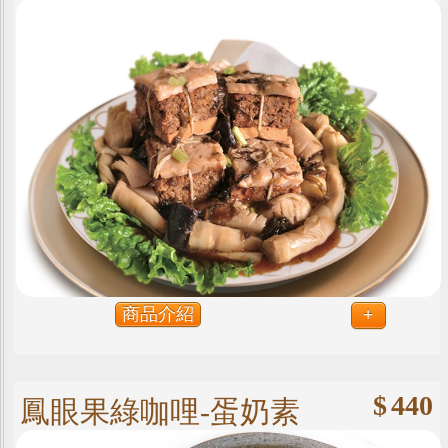
商品介紹
+
$
440
鳳眼果綠咖哩-蛋奶素