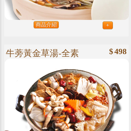
商品介紹
+
$
498
牛蒡黃金草湯-全素