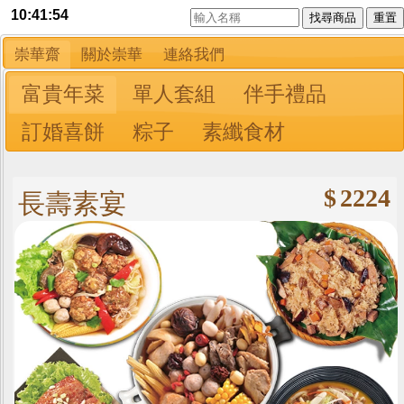
10:41:56
找尋商品
重置
崇華齋
關於崇華
連絡我們
富貴年菜
單人套組
伴手禮品
訂婚喜餅
粽子
素纖食材
$
2224
長壽素宴