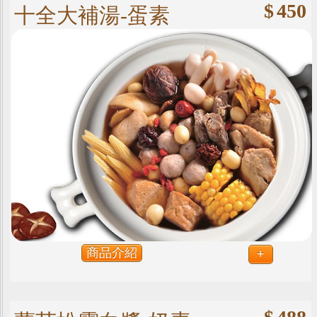
$
450
十全大補湯-蛋素
商品介紹
+