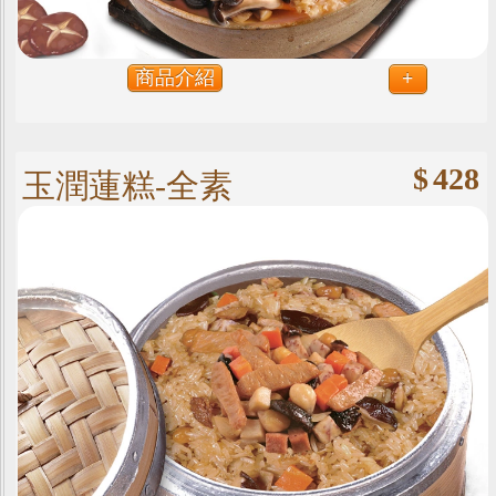
商品介紹
+
$
428
玉潤蓮糕-全素