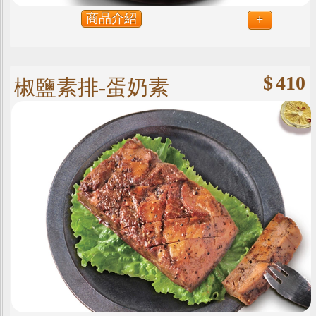
商品介紹
+
$
410
椒鹽素排-蛋奶素