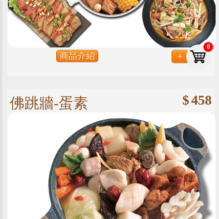
0
商品介紹
+
$
458
佛跳牆-蛋素